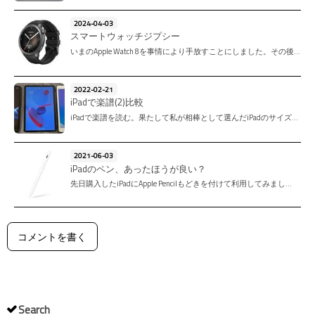
2024-04-03
スマートウォッチジプシー
いまのApple Watch 8を事情により手放すことにしました。その後…
2022-02-21
iPadで楽譜(2)比較
iPadで楽譜を読む。果たして私が相棒として選んだiPadのサイズ…
2021-06-03
iPadのペン、あったほうが良い？
先日購入したiPadにApple Pencilもどきを付けて利用してみまし…
コメントを書く
Search